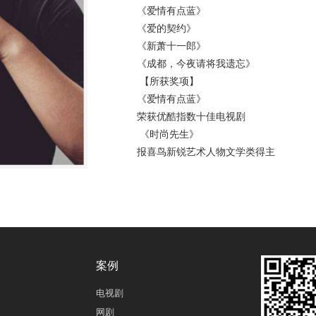
《爱情有点蓝》
《爱的契约》
《新萧十一郎》
《成都，今夜请将我遗忘》
【所获奖项】
《爱情有点蓝》
荣获优酷指数十佳电视剧
《时尚先生》
报喜鸟新锐艺术人物文学类得主
案例
电视剧
网剧