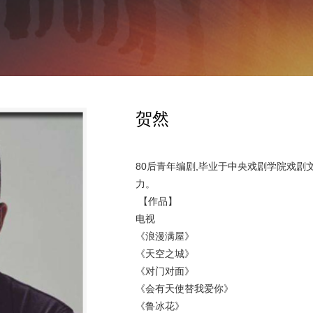
贺然
80后青年编剧,毕业于中央戏剧学院戏
力。
【作品】
电视
《浪漫满屋》
《天空之城》
《对门对面》
《会有天使替我爱你》
《鲁冰花》