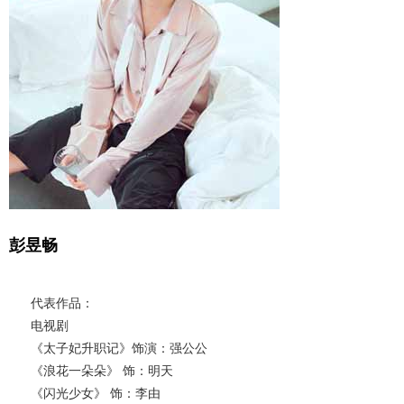
彭昱畅
代表作品：
电视剧
《太子妃升职记》饰演：强公公
《浪花一朵朵》 饰：明天
《闪光少女》 饰：李由